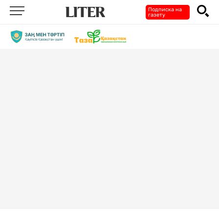
Подписка на
газету