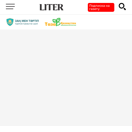
Подписка на
газету