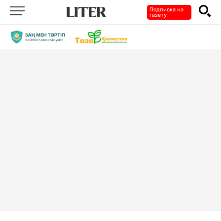
Подписка на
газету