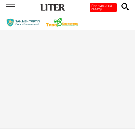
Подписка на
газету