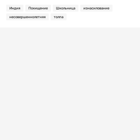
Индия
Похищение
Школьница
изнасилование
несовершеннолетняя
толпа