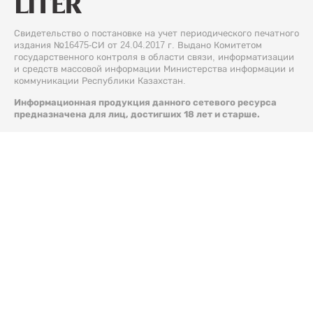
Свидетельство о постановке на учет периодического печатного
издания №16475-СИ от 24.04.2017 г. Выдано Комитетом
государственного контроля в области связи, информатизации
и средств массовой информации Министерства информации и
коммуникации Республики Казахстан.
Информационная продукция данного сетевого ресурса
предназначена для лиц, достигших 18 лет и старше.
© 2026 Liter.kz. Все права защищены.