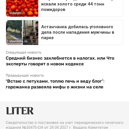
Следующая новость
Средний бизнес захлебнется в налогах, или Что
эксперты говорят о новом кодексе
Предыдущая новость
“Встаю с петухами, топлю печь и веду блог”:
горожанка развеяла мифы о жизни на селе
Свидетельство о постановке на учет периодического печатного
издания №16475-СИ от 24.04.2017 г. Выдано Комитетом