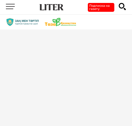
Подписка на
газету