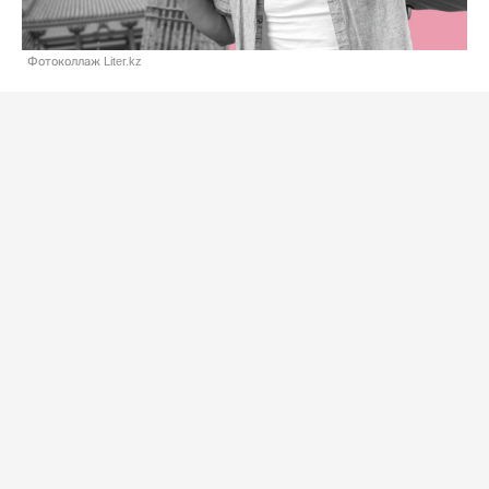
Фотоколлаж Liter.kz