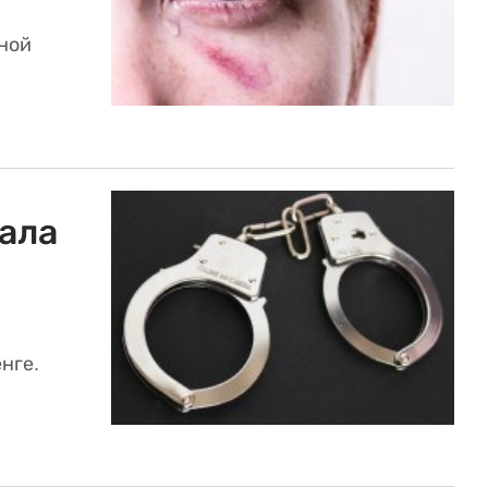
ной
ала
нге.