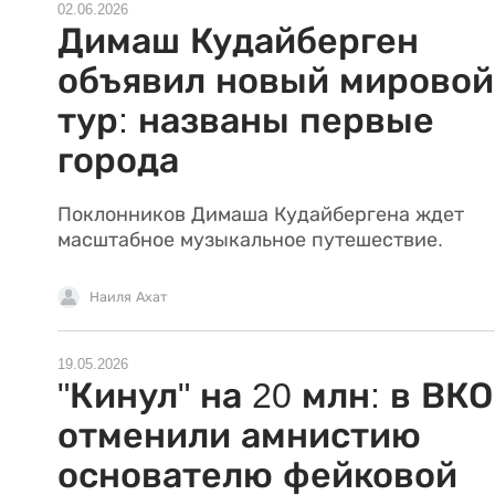
02.06.2026
Димаш Кудайберген
объявил новый мировой
тур: названы первые
города
Поклонников Димаша Кудайбергена ждет
масштабное музыкальное путешествие.
Наиля Ахат
19.05.2026
"Кинул" на 20 млн: в ВКО
отменили амнистию
основателю фейковой