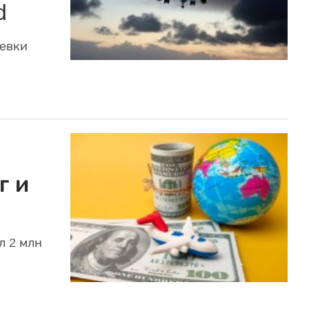
d
евки
г и
л 2 млн