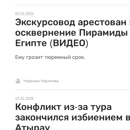
02.03.2026
Экскурсовод арестован 
осквернение Пирамиды
Египте (ВИДЕО)
Ему грозит тюремный срок.
Надежда Каримова
13.02.2026
Конфликт из-за тура
закончился избиением 
Атырау