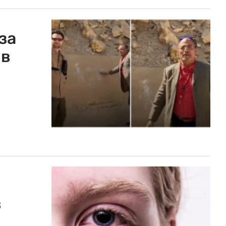
за
 в
в