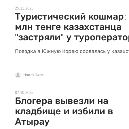
25.12.2025
Туристический кошмар: 
млн тенге казахстанца
"застряли" у туроперато
Поездка в Южную Корею сорвалась у казахс
Наиля Ахат
07.10.2025
Блогера вывезли на
кладбище и избили в
Атырау