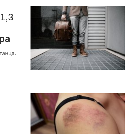
1,3
ра
танца.