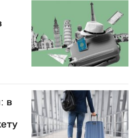
в
: в
кету