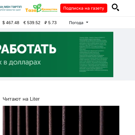
Подписка на газету
Погода
$
467.48
€
539.52
₽
5.73
Читают на Liter