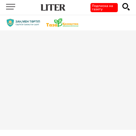
Подписка на
газету