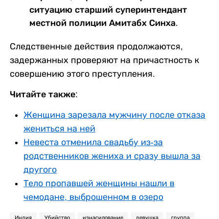
ситуацию старший суперинтендант
местной полиции Амитабх Синха.
Следственные действия продолжаются,
задержанных проверяют на причастность к
совершению этого преступления.
Читайте также:
Женщина зарезала мужчину после отказа
жениться на ней
Невеста отменила свадьбу из-за
родственников жениха и сразу вышла за
другого
Тело пропавшей женщины нашли в
чемодане, выброшенном в озеро
Индия
Убийство
изнасилование
девушка
группа