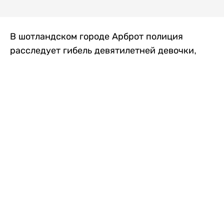
В шотландском городе Арброт полиция
расследует гибель девятилетней девочки,
которую нашли с тяжелыми травмами в
промышленной зоне, где семья разбила
палаточный лагерь. По подозрению в
убийстве ребенка задержан ее 35-летний
отец, передает
Liter.kz
со ссылкой на
The Sun
.
По данным полиции, семья из Западного
Йоркшира приехала в Арброт и разбила
палатку на территории заброшенной
промышленной зоны неподалеку от пляжа.
Вместе с родителями были двое детей.
Местные жители рассказали, что вечером в