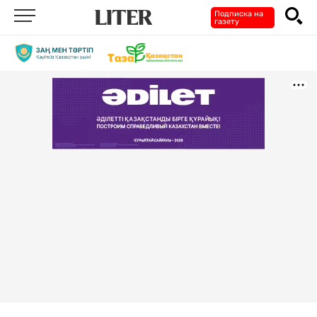
Подписка на
газету