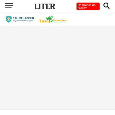
Подписка на
газету