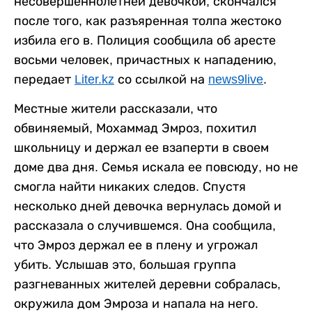
несовершеннолетней девочкой, скончался
после того, как разъяренная толпа жестоко
избила его в. Полиция сообщила об аресте
восьми человек, причастных к нападению,
передает
Liter.kz
со ссылкой на
news9live
.
Местные жители рассказали, что
обвиняемый, Мохаммад Эмроз, похитил
школьницу и держал ее взаперти в своем
доме два дня. Семья искала ее повсюду, но не
смогла найти никаких следов. Спустя
несколько дней девочка вернулась домой и
рассказала о случившемся. Она сообщила,
что Эмроз держал ее в плену и угрожал
убить. Услышав это, большая группа
разгневанных жителей деревни собралась,
окружила дом Эмроза и напала на него.