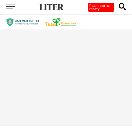
Подписка на
газету