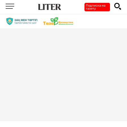
Подписка на
газету