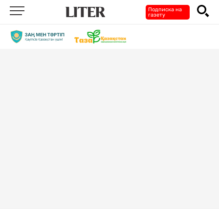
Подписка на
газету