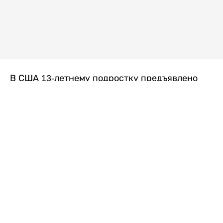
В США 13-летнему подростку предъявлено
обвинение в убийстве второй степени после
гибели его 14-летней сводной сестры. По
версии следствия, трагедия произошла
вскоре после ссоры между детьми, передает
Liter.kz
со ссылкой на
kmph.com
.
Как сообщили в полиции, девочка получила
огнестрельное ранение в голову. Она
скончалась от полученных травм.
Во время происшествия в доме находились