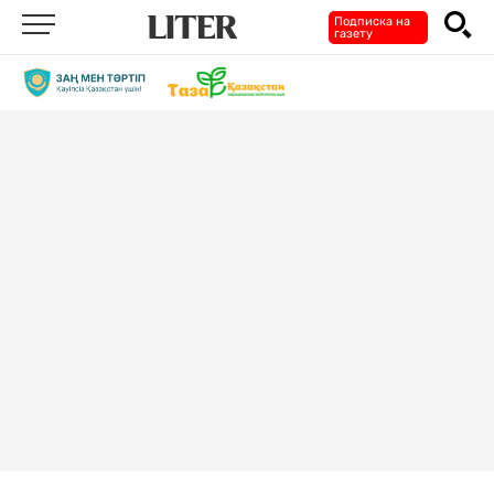
Подписка на
газету