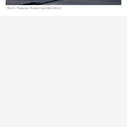
Фото: Радмир Фахрутдинов/Liter.kz