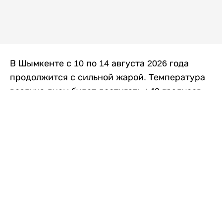
В Шымкенте с 10 по 14 августа 2026 года
продолжится с сильной жарой. Температура
воздуха днем будет достигать +40 градусов,
осадков не ожидается, передает
Liter.kz
со
ссылкой на
данные
Казгидромета.
Согласно информации синоптиков, будущая
рабочая неделя в городе сохранится
переменная облачность. К концу недели жара
немного ослабеет.
Понедельник, 10 августа:
ночью +23…+25
градусов, днем +38…+40. Без осадков.