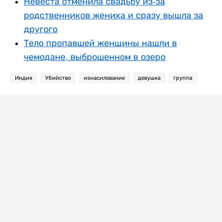
Невеста отменила свадьбу из-за
родственников жениха и сразу вышла за
другого
Тело пропавшей женщины нашли в
чемодане, выброшенном в озеро
Индия
Убийство
изнасилование
девушка
группа