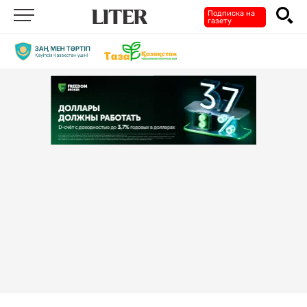
Подписка на
газету