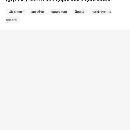
Шымкент
автобус
задержан
Драка
конфликт на
дороге