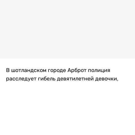
В шотландском городе Арброт полиция
расследует гибель девятилетней девочки,
которую нашли с тяжелыми травмами в
промышленной зоне, где семья разбила
палаточный лагерь. По подозрению в
убийстве ребенка задержан ее 35-летний
отец, передает
Liter.kz
со ссылкой на
The Sun
.
По данным полиции, семья из Западного