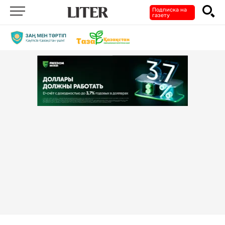
Подписка на
газету