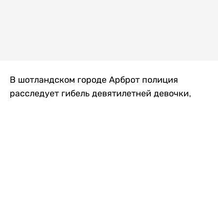
В шотландском городе Арброт полиция
расследует гибель девятилетней девочки,
которую нашли с тяжелыми травмами в
промышленной зоне, где семья разбила
палаточный лагерь. По подозрению в
убийстве ребенка задержан ее 35-летний
отец, передает
Liter.kz
со ссылкой на
The Sun
.
По данным полиции, семья из Западного
Йоркшира приехала в Арброт и разбила
палатку на территории заброшенной