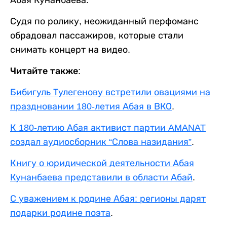
Абая Кунанбаева.
Судя по ролику, неожиданный перфоманс
обрадовал пассажиров, которые стали
снимать концерт на видео.
Читайте также:
Бибигуль Тулегенову встретили овациями на
праздновании 180-летия Абая в ВКО
.
К 180-летию Абая активист партии AMANAT
создал аудиосборник “Слова назидания”
.
Книгу о юридической деятельности Абая
Кунанбаева представили в области Абай
.
С уважением к родине Абая: регионы дарят
подарки родине поэта
.