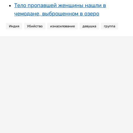
Тело пропавшей женщины нашли в
чемодане, выброшенном в озеро
Индия
Убийство
изнасилование
девушка
группа