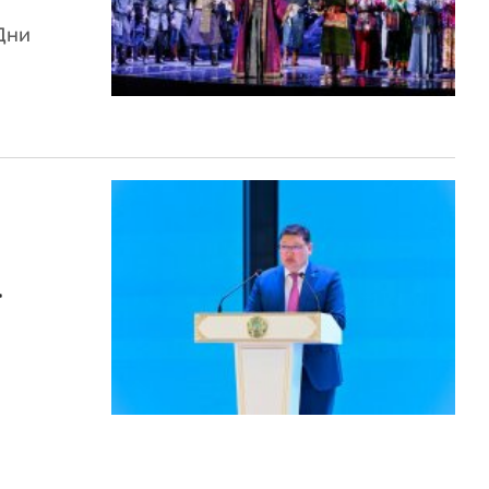
Дни
т