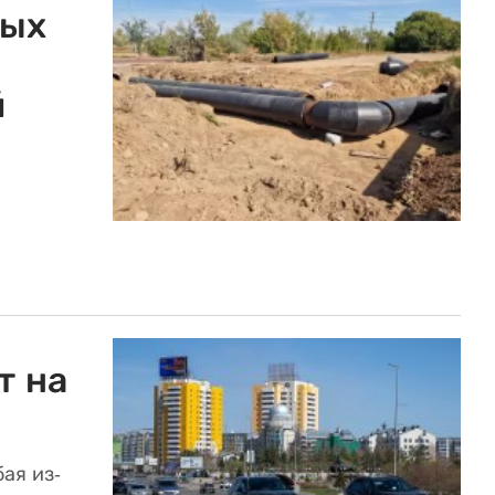
ных
й
т на
ая из-