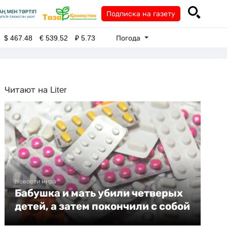
Подписка на газету
Погода
$
467.48
€
539.52
₽
5.73
Читают на Liter
Новости мира
Бабушка и мать убили четверых
детей, а затем покончили с собой