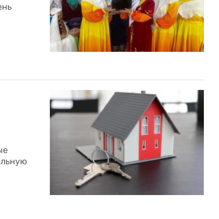
ень
ые
альную