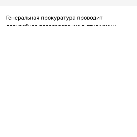
Генеральная прокуратура проводит
досудебное расследование в отношении
преступной группы, длительное время
занимавшейся экономической контрабандой
товаров из Китая в Казахстан, передает
Liter.kz
со ссылкой на Генпрокуратуру РК.
"Следствием установлено, что из 37
компаний, только по двум
аффилированным предприятиям
"Metlink" и "Urban Green" участниками
ОПГ причинен ущерб государству
свыше 2,7 млрд тенге", - говорится в
сообщении.