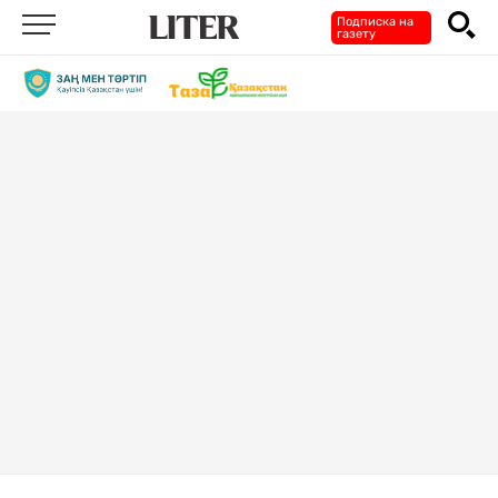
Подписка на
газету