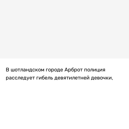
В шотландском городе Арброт полиция
расследует гибель девятилетней девочки,
которую нашли с тяжелыми травмами в
промышленной зоне, где семья разбила
палаточный лагерь. По подозрению в
убийстве ребенка задержан ее 35-летний
отец, передает
Liter.kz
со ссылкой на
The Sun
.