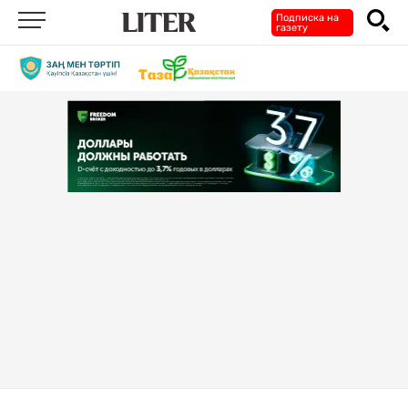
Подписка на
газету