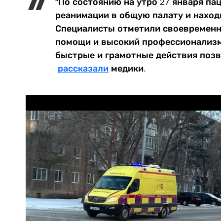
“По состоянию на утро 27 января па
реанимации в общую палату и наход
Специалисты отметили своевременн
помощи и высокий профессионализм
быстрые и грамотные действия позв
рассказали
медики.