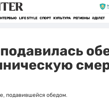
НТЕРВЬЮ
LIFE STYLE
СПОРТ
КУЛЬТУРА
РЕГИОНЫ
ӘДІЛЕТ
подавилась об
иническую смер
е, подавившейся обедом.