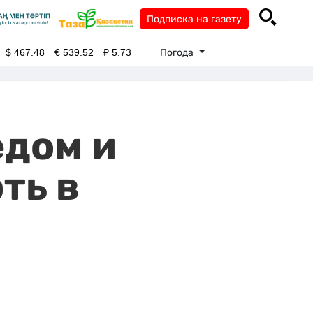
Подписка на газету
Погода
$
467.48
€
539.52
₽
5.73
едом и
ть в