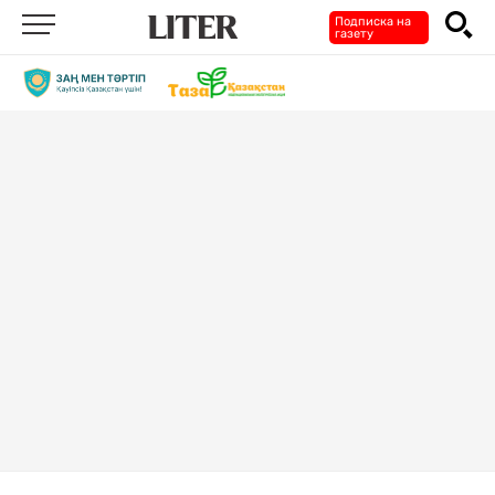
Подписка на
газету