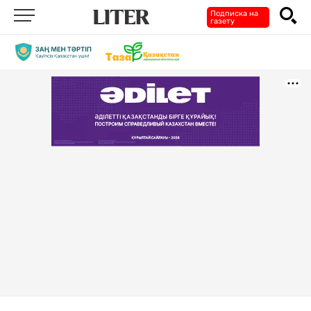
Подписка на
газету