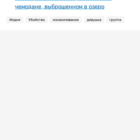
чемодане, выброшенном в озеро
Индия
Убийство
изнасилование
девушка
группа