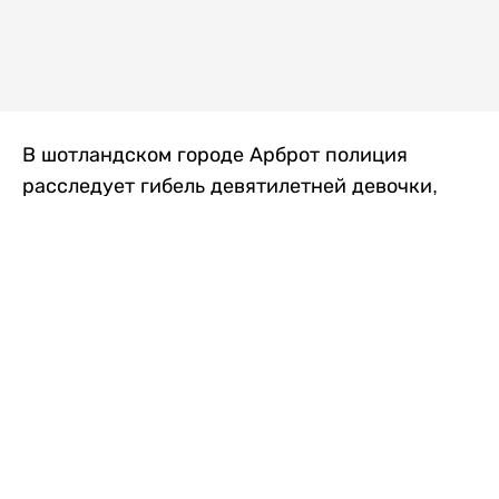
В шотландском городе Арброт полиция
расследует гибель девятилетней девочки,
которую нашли с тяжелыми травмами в
промышленной зоне, где семья разбила
палаточный лагерь. По подозрению в
убийстве ребенка задержан ее 35-летний
отец, передает
Liter.kz
со ссылкой на
The Sun
.
По данным полиции, семья из Западного
Йоркшира приехала в Арброт и разбила
палатку на территории заброшенной
промышленной зоны неподалеку от пляжа.