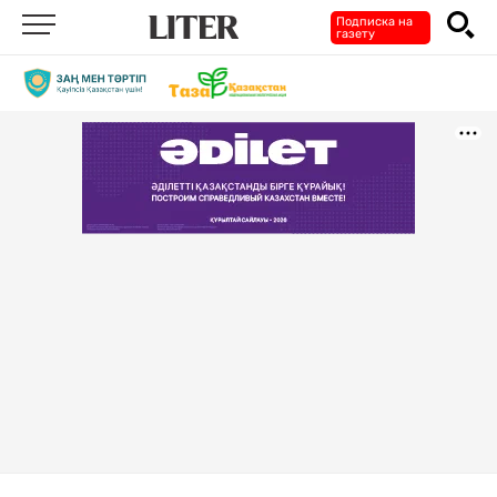
Подписка на
газету