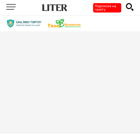
Подписка на
газету