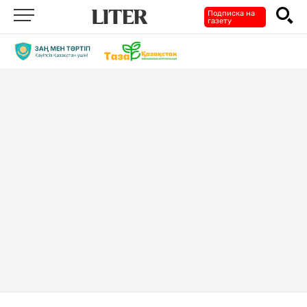
Подписка на
газету