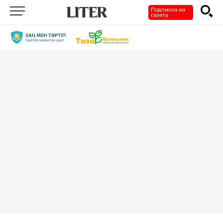
Подписка на
газету