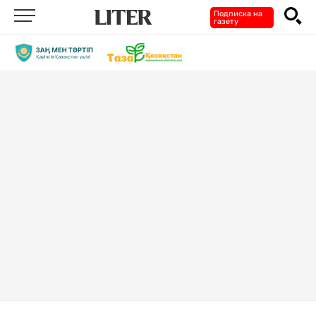
Подписка на
газету