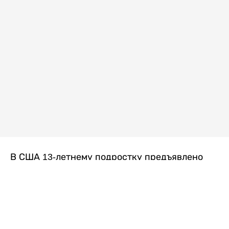
В США 13-летнему подростку предъявлено
обвинение в убийстве второй степени после
гибели его 14-летней сводной сестры. По
версии следствия, трагедия произошла
вскоре после ссоры между детьми, передает
Liter.kz
со ссылкой на
kmph.com
.