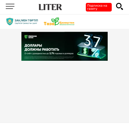
Подписка на
газету