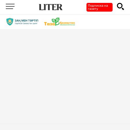
Подписка на
газету