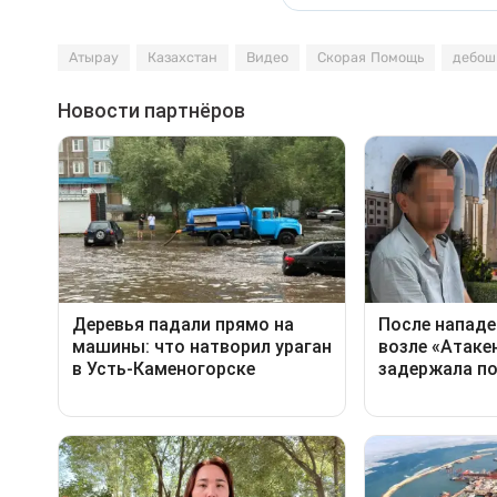
Атырау
Казахстан
Видео
Скорая Помощь
дебош