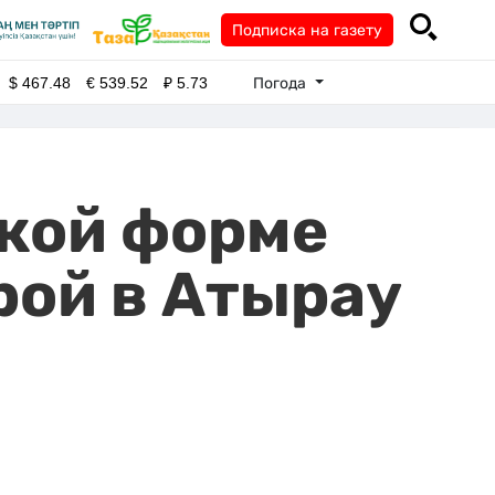
Подписка на газету
Погода
$
467.48
€
539.52
₽
5.73
кой форме
рой в Атырау