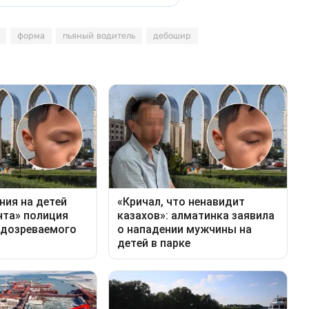
форма
пьяный водитель
дебошир