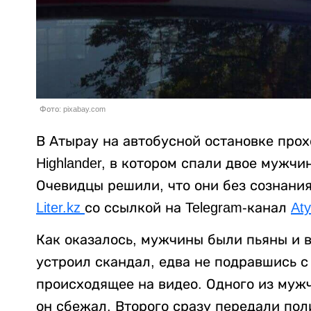
Фото: pixabay.com
В Атырау на автобусной остановке прох
Highlander, в котором спали двое мужч
Очевидцы решили, что они без сознания
Liter.kz
со ссылкой на Telegram-канал
Aty
Как оказалось, мужчины были пьяны и 
устроил скандал, едва не подравшись 
происходящее на видео. Одного из мужч
он сбежал. Второго сразу передали по