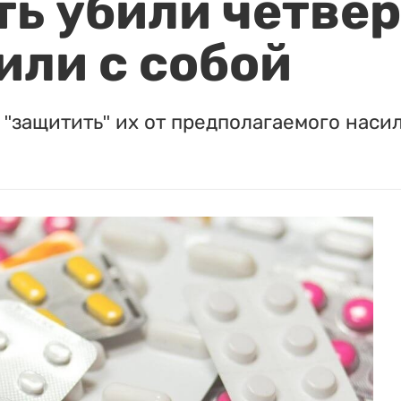
ть убили четвер
или с собой
"защитить" их от предполагаемого насил