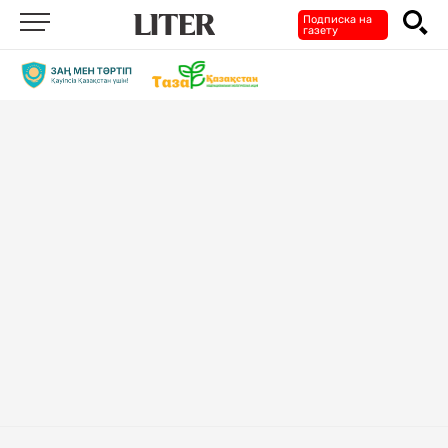
Подписка на
газету