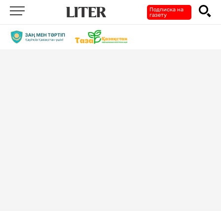
Подписка на
газету