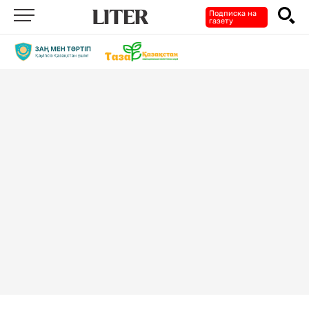
Подписка на
газету