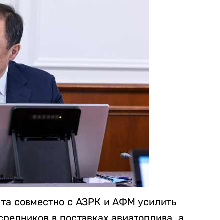
та совместно с АЗРК и АФМ усилить
редников в поставках авиатоплива, а