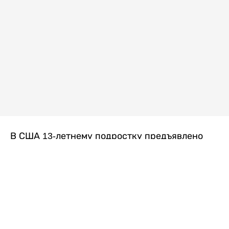
В США 13-летнему подростку предъявлено
обвинение в убийстве второй степени после
гибели его 14-летней сводной сестры. По
версии следствия, трагедия произошла
вскоре после ссоры между детьми, передает
Liter.kz
со ссылкой на
kmph.com
.