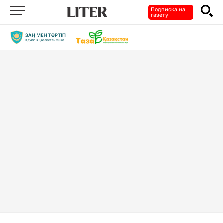
Подписка на
газету