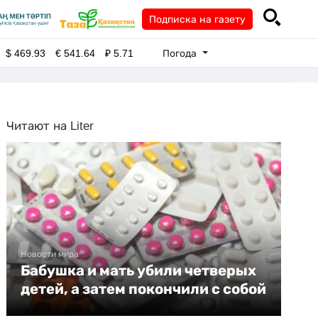
Подписка на газету
Погода
$
469.93
€
541.64
₽
5.71
Читают на Liter
Новости мира
Бабушка и мать убили четверых
детей, а затем покончили с собой