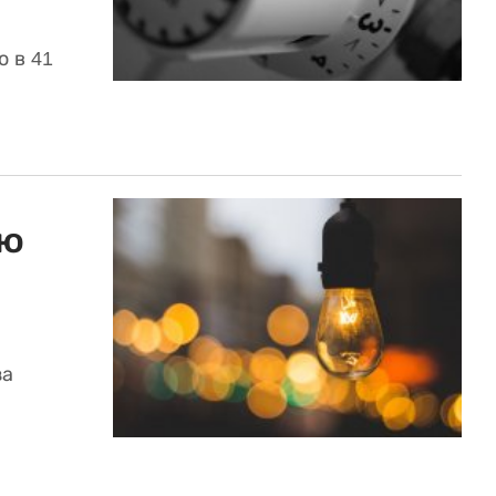
 в 41
ию
за