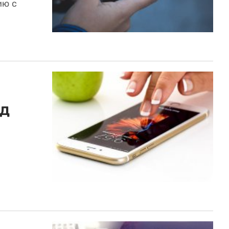
ию с
од