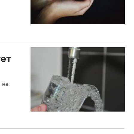
тет
 не