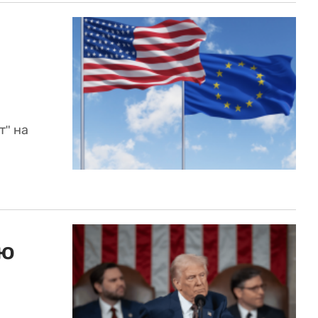
т" на
ую