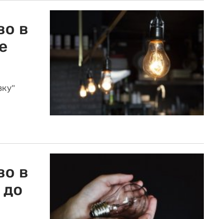
во в
е
зку"
во в
 до