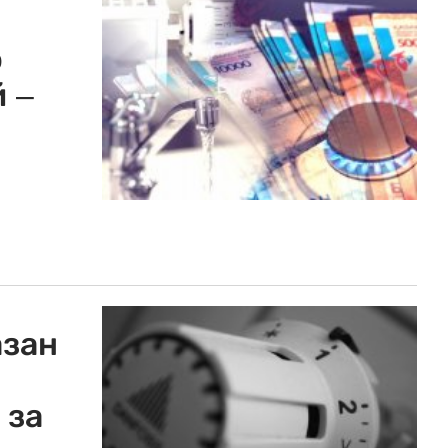
ю
 –
азан
 за