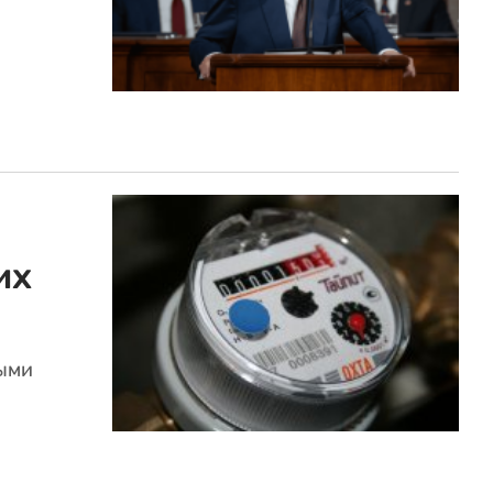
их
ными