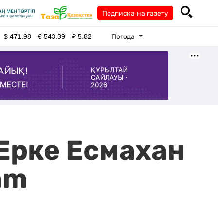
Подписка на газету
Погода
$
471.98
€
543.39
₽
5.82
 Ерке Есмахан
am