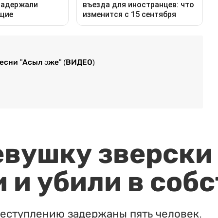
есни "Асыл әже" (ВИДЕО)
евушку зверски
 и убили в соб
реступлению задержаны пять человек.