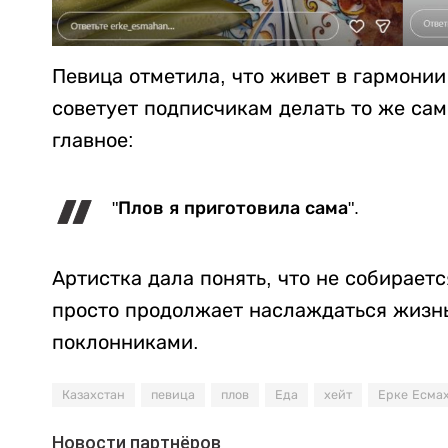
Певица отметила, что живет в гармонии
советует подписчикам делать то же сам
главное:
"Плов я приготовила сама".
Артистка дала понять, что не собирает
просто продолжает наслаждаться жизн
поклонниками.
Казахстан
певица
плов
Еда
хейт
Ерке Есма