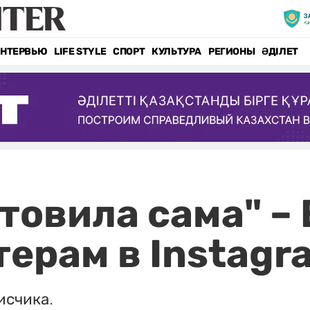
НТЕРВЬЮ
LIFE STYLE
СПОРТ
КУЛЬТУРА
РЕГИОНЫ
ӘДІЛЕТ
отовила сама" –
терам в Instagr
исчика.