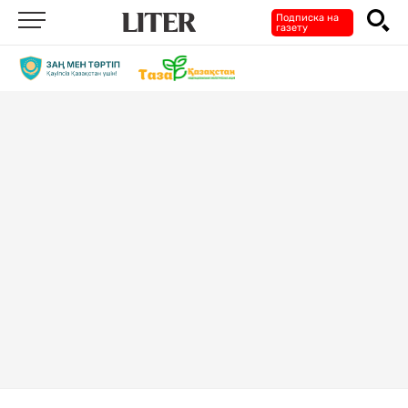
Подписка на
газету