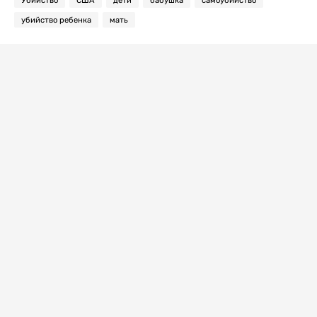
Убийство
США
дети
бабушка
самоубийство
убийство ребенка
мать