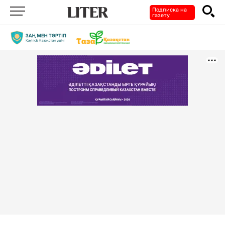
Подписка на
газету