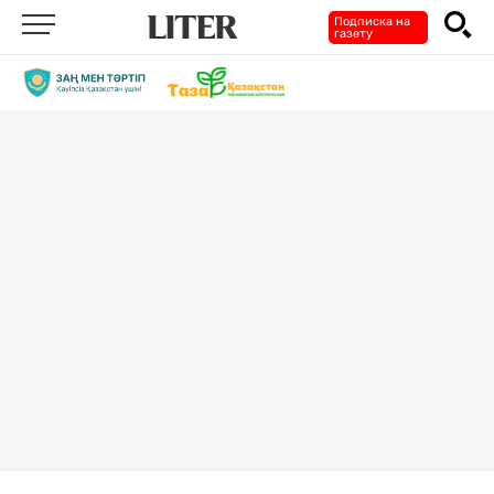
Подписка на
газету