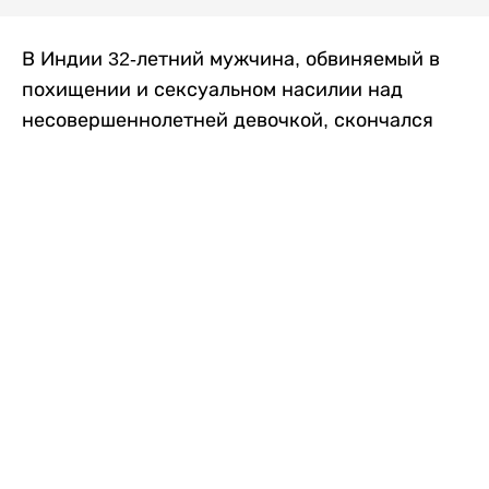
В Индии 32-летний мужчина, обвиняемый в
похищении и сексуальном насилии над
несовершеннолетней девочкой, скончался
после того, как разъяренная толпа жестоко
избила его в. Полиция сообщила об аресте
восьми человек, причастных к нападению,
передает
Liter.kz
со ссылкой на
news9live
.
Местные жители рассказали, что
обвиняемый, Мохаммад Эмроз, похитил
школьницу и держал ее взаперти в своем
доме два дня. Семья искала ее повсюду, но не
смогла найти никаких следов. Спустя
несколько дней девочка вернулась домой и
рассказала о случившемся. Она сообщила,