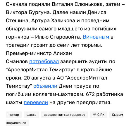
Сначала подняли Виталия Слюнькова, затем –
Виктора Бургуна. Далее нашли Дениса
Стешина, Артура Халикова и последним
обнаружили самого младшего из погибших
горняков – Илью Старовойта.
Виновным
в
трагедии грозит до семи лет тюрьмы.
Премьер-министр Алихан
Смаилов
потребовал
завершить аудиты по
"АрселорМиттал Темиртау" в кратчайшие
сроки. 20 августа в АО “АрселорМиттал
Темиртау”
объявили
Днем траура по
погибшим коллегам-шахтерам. 672 работника
шахты
перевели
на другие предприятия.
пожар
шахта
арселор миттал темиртау
МЧС РК
Сырым
Шарипханов