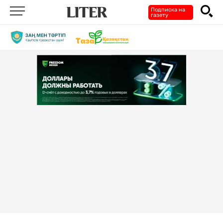
Подписка на
газету