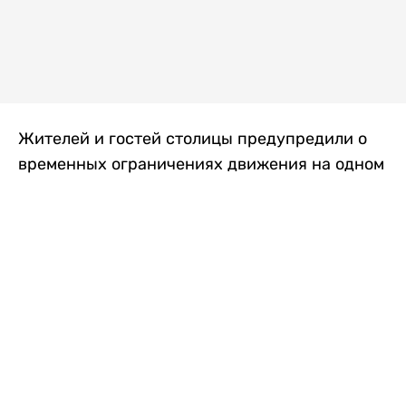
Жителей и гостей столицы предупредили о
временных ограничениях движения на одном
из самых загруженных проспектов города.
Причиной станут дорожные работы, которые
продлятся два дня, передает
Liter.kz
.
По информации городских служб, с 7 по 8
августа на проспекте Кабанбай батыра
пройдет ремонт дорожного покрытия. В связи
с этим движение будет частично ограничено
на участке от улицы Калкаман до улицы
Сарайшык. Полностью перекрывать дорогу не