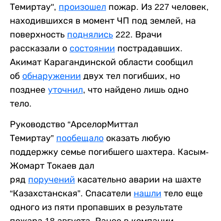
Темиртау",
произошел
пожар. Из 227 человек,
находившихся в момент ЧП под землей, на
поверхность
поднялись
222. Врачи
рассказали о
состоянии
пострадавших.
Акимат Карагандинской области сообщил
об
обнаружении
двух тел погибших, но
позднее
уточнил
, что найдено лишь одно
тело.
Руководство “АрселорМиттал
Темиртау”
пообещало
оказать любую
поддержку семье погибшего шахтера. Касым-
Жомарт Токаев дал
ряд
поручений
касательно аварии на шахте
“Казахстанская”. Спасатели
нашли
тело еще
одного из пяти пропавших в результате
пожара 18 августа. Ранее в компании