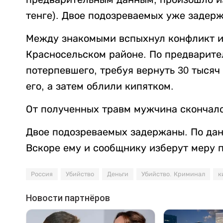
тенге). Двое подозреваемых уже задер
Между знакомыми вспыхнул конфликт из
Красносельском районе. По предварит
потерпевшего, требуя вернуть 30 тысяч
его, а затем облили кипятком.
От полученных травм мужчина скончалс
Двое подозреваемых задержаны. По данн
Вскоре ему и сообщнику изберут меру 
Россия
Убийство
Деньги
Убийство. Криминал
к