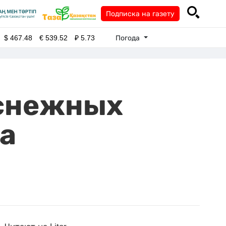
Подписка на газету
Погода
$
467.48
€
539.52
₽
5.73
 снежных
на