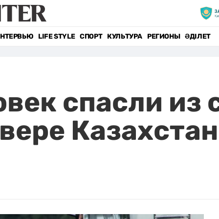
НТЕРВЬЮ
LIFE STYLE
СПОРТ
КУЛЬТУРА
РЕГИОНЫ
ӘДІЛЕТ
овек спасли из
евере Казахста