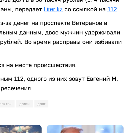
жаны, передает
Liter.kz
со ссылкой на
112
.
-за денег на проспекте Ветеранов в
ельным данным, двое мужчин удерживали
 рублей. Во время расправы они избивали
я на месте происшествия.
ым 112, одного из них зовут Евгений М.
пресечения.
ипяток
долги
долг