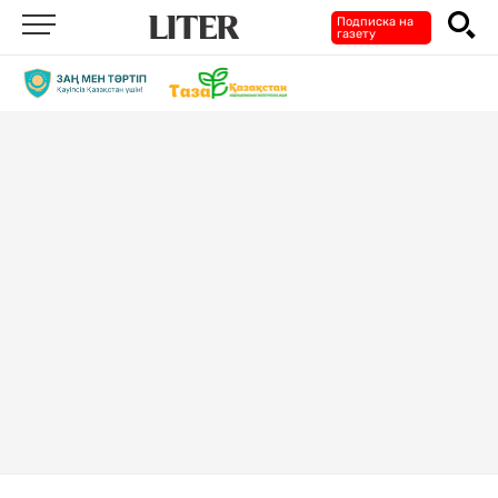
Подписка на
газету