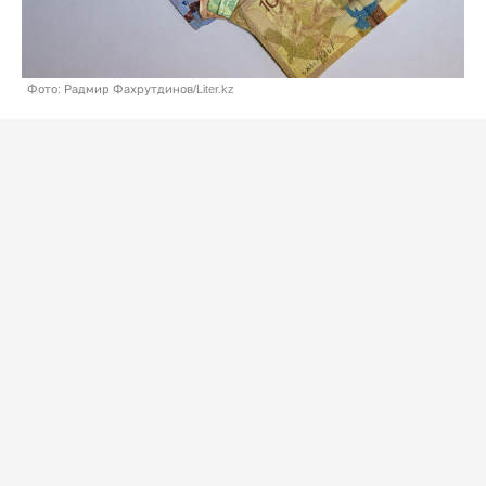
Фото: Радмир Фахрутдинов/Liter.kz