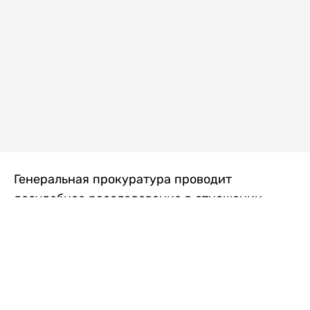
Генеральная прокуратура проводит
досудебное расследование в отношении
преступной группы, длительное время
занимавшейся экономической контрабандой
товаров из Китая в Казахстан, передает
Liter.kz
со ссылкой на Генпрокуратуру РК.
"Следствием установлено, что из 37