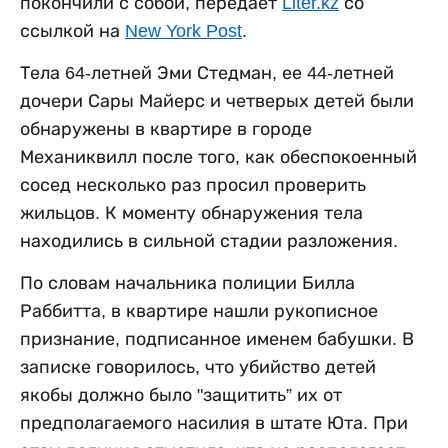
покончили с собой, передает
Liter.kz
со
ссылкой на
New York Post
.
Тела 64-летней Эми Стедман, ее 44-летней
дочери Сары Майерс и четверых детей были
обнаружены в квартире в городе
Механиквилл после того, как обеспокоенный
сосед несколько раз просил проверить
жильцов. К моменту обнаружения тела
находились в сильной стадии разложения.
По словам начальника полиции Билла
Раббитта, в квартире нашли рукописное
признание, подписанное именем бабушки. В
записке говорилось, что убийство детей
якобы должно было "защитить” их от
предполагаемого насилия в штате Юта. При