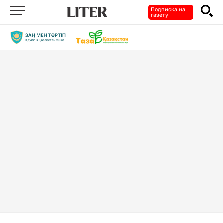
Подписка на
газету