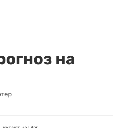
рогноз на
етер.
Читают на Liter