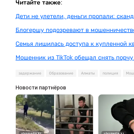
Читайте также:
Дети не улетели, деньги пропали: скан
Блогершу подозревают в мошенничеств
Семья лишилась доступа к купленной к
Мошенник из TikTok обещал снять порчу
задержание
Образование
Алматы
полиция
Мош