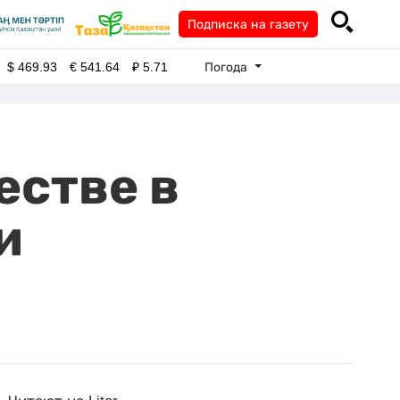
Подписка на газету
Погода
$
469.93
€
541.64
₽
5.71
естве в
и