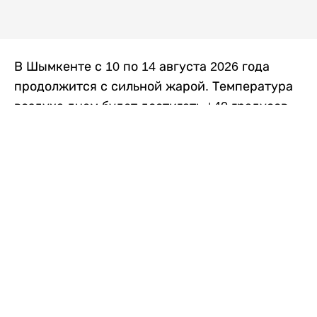
В Шымкенте с 10 по 14 августа 2026 года
продолжится с сильной жарой. Температура
воздуха днем будет достигать +40 градусов,
осадков не ожидается, передает
Liter.kz
со
ссылкой на
данные
Казгидромета.
Согласно информации синоптиков, будущая
рабочая неделя в городе сохранится
переменная облачность. К концу недели жара
немного ослабеет.
Понедельник, 10 августа:
ночью +23…+25
градусов, днем +38…+40. Без осадков.
Северо-восточный ветер – 8–13 метров в