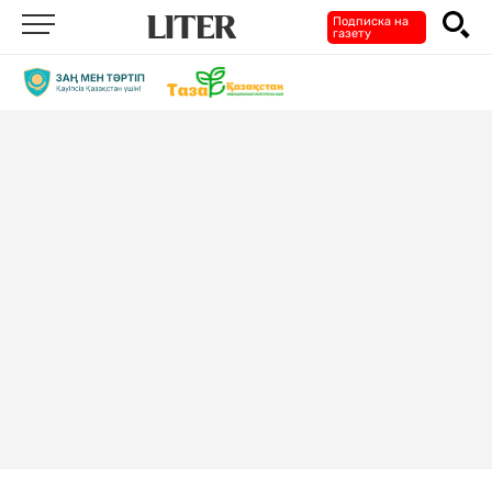
Подписка на
газету