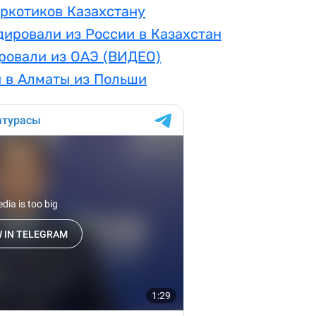
аркотиков Казахстану
дировали из России в Казахстан
ровали из ОАЭ (ВИДЕО)
и в Алматы из Польши