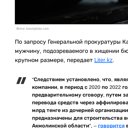
Фото: istockphoto.com
По запросу Генеральной прокуратуры К
мужчину, подозреваемого в хищении б
крупном размере, передает
Liter.kz
.
“Следствием установлено, что, явл
компании, в период с 2020 по 2022 го
предварительному сговору, путем з
перевода средств через аффилиров
млрд тенге из дочерней организации
предназначены для строительства в
Акмолинской области”, –
говорится
в