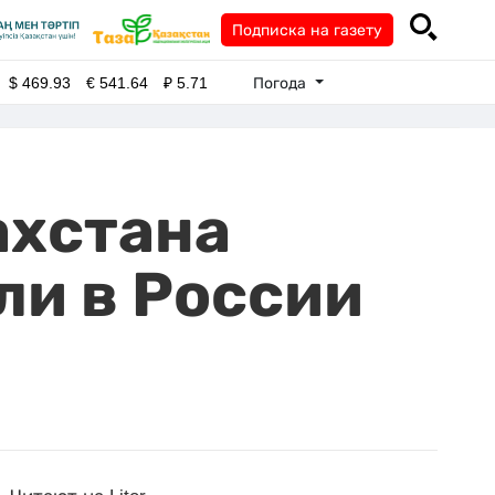
Подписка на газету
Погода
$
469.93
€
541.64
₽
5.71
ахстана
ли в России