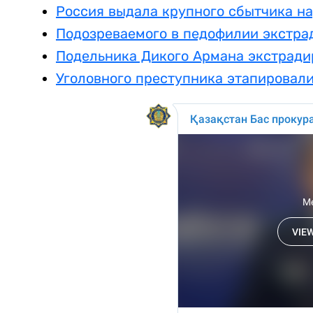
Россия выдала крупного сбытчика н
Подозреваемого в педофилии экстра
Подельника Дикого Армана экстради
Уголовного преступника этапировал