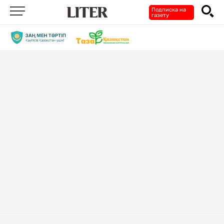
Подписка на
газету