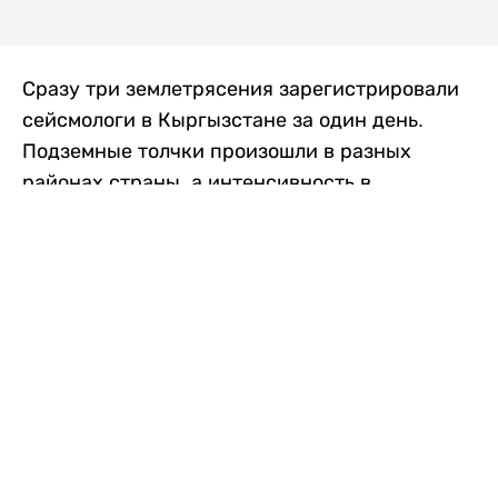
Сразу три землетрясения зарегистрировали
сейсмологи в Кыргызстане за один день.
Подземные толчки произошли в разных
районах страны, а интенсивность в
населенных пунктах достигала трех баллов.
Об этом сообщили в Институте сейсмологии
Национальной академии наук Кыргызской
Республики, передает
Liter.kz
со ссылкой
на
24.kg
.
Первое землетрясение произошло утром в
воскресенье, в 09:33. Магнитуда
сейсмического события, по данным
института, составила около 3 баллов. Очаг