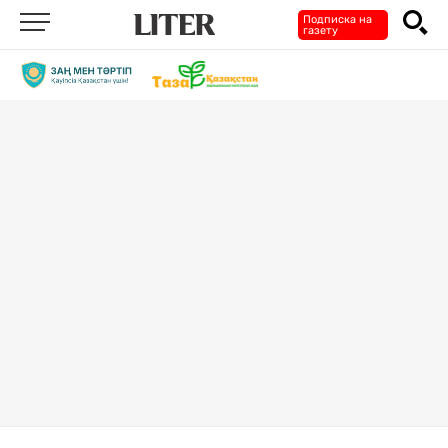
Подписка на
газету