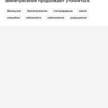
землетрясения продолжают уточняться.
Венесуэла
Землетрясение
пострадавшие
земля
колумбия
сейсмологи
сейсмология
разрушения