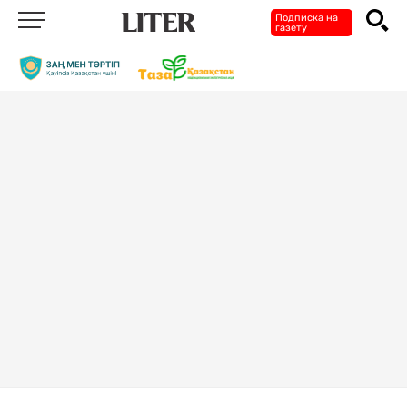
Подписка на
газету