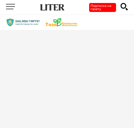
Подписка на
газету